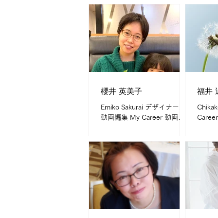
ザイナー歴1年 What I do are
ディト
・チラシ・名刺・パンフレッ
7年、
ト等DTPデザイン ・ロゴデザ
What 
イン LP・バナーデザイン・
ンディ
画像加工・編集
Webサ
（Photoshop・XD...
櫻井 英美子
福井 
Emiko Sakurai デザイナー、
Chika
動画編集 My Career 動画編
Care
集3年、グラフィックデザイ
What
ナー歴6年、組版歴9年 What
タログ
I do are 組版、チラシ、バナ
フレッ
ー広告、動画編集、サムネイ
ィレク
ル作成など。 My field is...
（サム
挿絵 My 