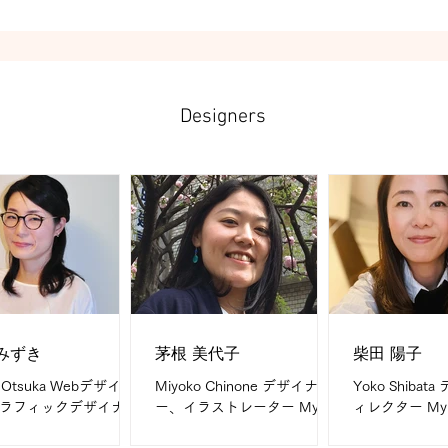
ield is 通販・美容・健康
化粧品・医療・飲食・ファッ
コピーライテ
学校・企業間物・情報
ションなどの紙媒体全般・立
起こし 等 My f
険・金融など
体物（館内装飾・パッケー
e...
ジ・店頭什器・企業ブー
ス）・...
Designers
みずき
茅根 美代子
柴田 陽子
i Otsuka Webデザイナ
Miyoko Chinone デザイナ
Yoko Shiba
ラフィックデザイナー
ー、イラストレーター My
ィレクター My 
areer グラフィック（エ
Career イラストレーター歴9
イナー歴25年 Wha