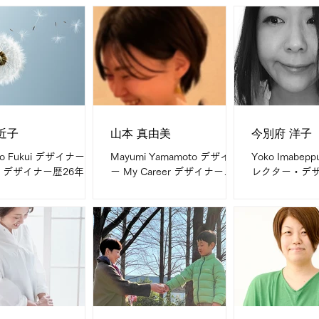
リアル）デザイナー歴
年、デザイナー歴14年 What
企画・制作・
Webデザイナー歴3年
I do are 女性ターゲットのイ
主に印刷物・
I do are ・HP・LP（ラ
ラスト制作 グラフィックデ
My field i
ングページ）などの
ザイン My field is 美容・コス
食品・学校・
イトデザイン...
メ・ファッション・健康系...
誌・保険・金
Message...
近子
山本 真由美
今別府 洋子
ko Fukui デザイナー My
Mayumi Yamamoto デザイナ
Yoko Imabe
er デザイナー歴26年
ー My Career デザイナー歴
レクター・デザ
 I do are ポスター、カ
16年 What I do are ポスタ
Career デザ
、雑誌、チラシ、パン
ー・DM・チラシ・リーフレ
内ディレクター歴9
ト、画像編集、制作デ
ットなどの広報デザイン、名
do are エ
ション, 企画・構成
刺・書籍・パッケージ・ロゴ
化粧品・医療
ネ作成）ちょっとした
のデザイン、制作ディレクシ
ションなどの
field is...
ョン, 撮影ディレクション。
体物（館内装
紙媒体を主に活動中です。...
ジ・店頭什器
ス）・...