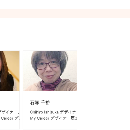
ィング、テープ
サイトのデザイン、制作ディ
ield is...
レクション、企画・構成（サ
ムネ作成）、動画制作ディレ
クション、コンセプト...
石塚 千裕
ta デザイナー、デ
Chihiro Ishizuka デザイナー
Career デザ
My Career デザイナー歴30年
t I do are
What I do are 広告企画制