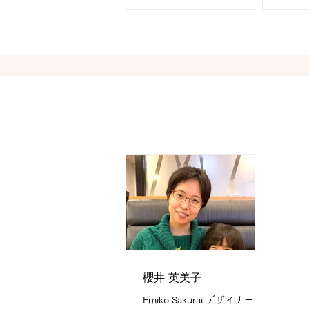
画、イラストルポ、絵地図、
年、デ
親子向けのイラスト、面白ゆ
I do
るかわほっこりするイラスト
ラスト
My field is 基本的にオールジ
ザイン 
ャンルOKです。
メ・フ
Message...
櫻井 英美子
Emiko Sakurai デザイナー、