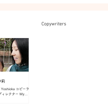
ョン、企画・構成（サ
成）、動画制作ディレ
ン、コンセプト...
Copywriters
汐莉
ri Yoshioka コピーライ
 ディレクター My
er コピーライター歴10
t I do are チラシ、パ