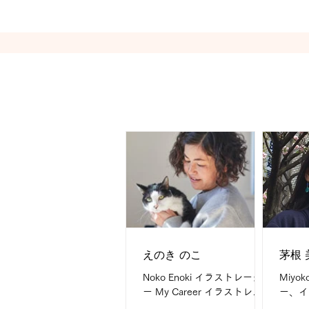
トの企画・構成・コピーライ
ンフレ
ティング、取材・インタビュ
コピー
ー原稿、コンセプト開発 My
field is...
えのき のこ
茅根 
Noko Enoki イラストレータ
Miyok
ー My Career イラストレー
ー、イ
ター歴19年 What I do are 漫
Care