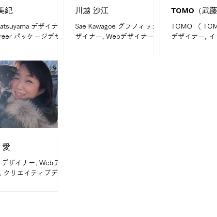
美紀
川越 沙江
TOMO（武藤
 Matsuyama デザイナー
Sae Kawagoe グラフィックデ
TOMO （ TOMOE MUTO）
areer パッケージデザイ
ザイナー, Webデザイナー
デザイナー, 
年フリーランスデザイ
My Career デザイナー歴12年
ー My Caree
5年（ディレクション、
What I do are チラシ、パン
年以上 What I 
刺企画） What I do
フレット、webサイトのデザ
ト、デザイン、
 パッケージデザイン、ブ
イン 等 ※アートディレクタ
field is 
ィング、商品企画、印
ーやイラストレーターを兼ね
応いたします。 M
般、店頭POP、看板上
ることもあります My field
の告知・集客ツ...
is...
 愛
shii デザイナー, Webデザ
, クリエイティブディ
 My Career デザイ
年 What I do are チ
パンフレット、ウェブ
のデザイン、制作ディ