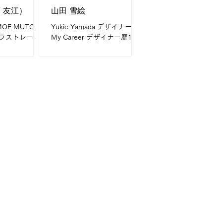
 友江）
山田 雪絵
Yukie Yamada デザイナー
イラストレータ
My Career デザイナー歴15年
r デザイン歴15
What I do are 情報誌、カタ
do are イラス
ログ、チラシ、リーフレット
組版 等 My
などをはじめとした紙媒体デ
様々なジャンルでご対
ザイン全般 My field is 通販、
essage...
美容、健康食品、エンタメ、
保険、医療、学校案内など...