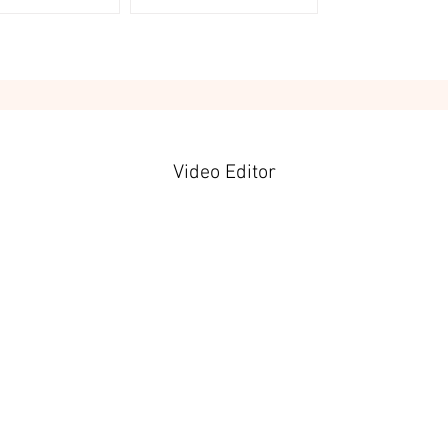
ザイナー歴14年 What
年以上 What I do are イラス
 are 女性ターゲットのイ
ト、デザイン、組版 等 My
制作 グラフィックデ
field is 様々なジャンルでご対
My field is 美容・コス
応いたします。 Message...
ァッション・健康系...
Video Editor