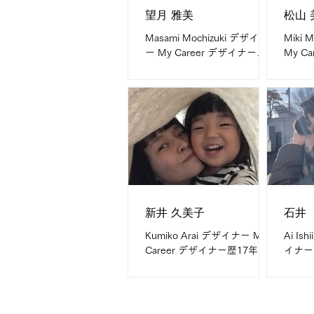
望月 雅美
松山 
Masami Mochizuki デザイナ
Miki
ー My Career デザイナー歴
My C
約20年（途中、カナダ留学）
ナー8
What I do are デザイン作業
ナー1
（進行管理含む） パッケージ
大きな名
デザイン、ロゴデザイン、撮
are
影ディレクション My field is
ランデ
美容関係や企業パンフレット
刷物全
など...
りなど
新井 久美子
石井
Kumiko Arai デザイナー My
Ai I
Career デザイナー歴17年
イナー
What I do are パッケージ、
レクター
什器、カタログDMなど紙デ
ナー歴25
ザイン全般 My field is 美容、
ラシ、
飲食 Message つくることと
サイト