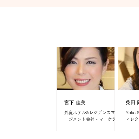
宮下 佳美
柴田 
外資ホテル&レジデンスマナ
Yoko
ージメント会社・マーケティ
ィレクタ
ング部マネージャー歴3年、
イナー歴2
国際交流支援型カフェ創立
企画・
(2017〜現在) 抹茶文化研究
主に印