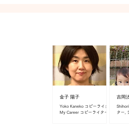
食べることが大好きです！
レクシ
Works
ムネ作
クショ
金子 陽子
吉岡
Yoko Kaneko コピーライター
Shiho
My Career コピーライター歴
ター,
20年 What I do are 冊子モノ
Care
やリーフレット、ウェブサイ
年 Wha