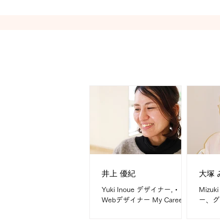
(2017〜現在)・公認抹茶コン
My f
シェルジュ(2024〜現在) 株式
食品・
会社天地林マーケティングマ
誌・保
ネージャー(2021〜現在)
Messag
井上 優紀
大塚 
Yuki Inoue デザイナー,・
Mizuk
Webデザイナー My Career
ー、グ
DTPデザイナー歴7年 Webデ
My C