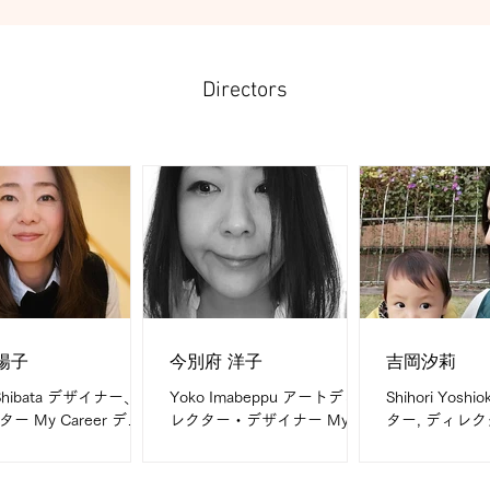
Directors
陽子
今別府 洋子
吉岡汐莉
 Shibata デザイナー、デ
Yoko Imabeppu アートディ
Shihori Yos
ー My Career デザ
レクター・デザイナー My
ター, ディレク
5年 What I do are
Career デザイナー歴19年、
Career コピ
制作・デザイン全般。
内ディレクター歴9年 What I
年 What I do
刷物・ウェブデザイン
do are エンタメ・デパート・
ンフレット、