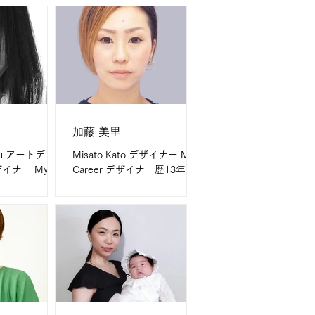
デザイン全般。
作、撮影ディレクション、画
ウェブデザイン
像制作 My field is 美容・コス
s 通販・美容・健康
メ、健康食品、食品、教育な
企業間物・情報
ど Message 楽しく仕事をし
融など
ていきたいと思います。...
加藤 美里
ppu アートディ
Misato Kato デザイナー My
イナー My
Career デザイナー歴13年
イナー歴19年、
What I do are チラシ、パン
年 What I
フレット、ロゴ、名刺、ショ
ンタメ・デパート・
ップカード、ステッカー、営
・飲食・ファッ
業に使用する媒体、ノベルテ
紙媒体全般・立
ィ制作、オリジナルウェア制
飾・パッケー
作、人物のレタッチ等、制作
・企業ブー
ディレクション,...