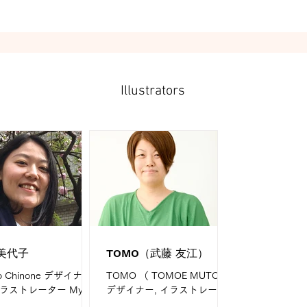
ット、ウェブサイトの
ライティング、テープ
起こし 等 My field is...
Illustrators
美代子
TOMO（武藤 友江）
o Chinone デザイナ
TOMO （ TOMOE MUTO）
ラストレーター My
デザイナー, イラストレータ
er イラストレーター歴9
ー My Career デザイン歴15