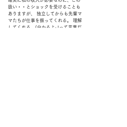
扱い・・とショックを受けることも
ありますが、 独立してからも先輩マ
マたちが仕事を振ってくれる。 理解
してくれる。(分かるよ~!って言葉だ
けでもう嬉しい。) スケジュールを
調整してくれる。
ママデザイナー同士でフォローし合
える。 ママクリエーターの最大の味
方はママクリエーターだと思いま
す。(いつも感謝です!)
今辛くても、20年後にやってて良か
った!と思う自分がいるはず!と信じ
て続けるのみです。 みなさんとこの
場所で肩よせあって、一緒に乗り越
えていきたいです!